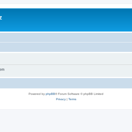
z
wem
Powered by
phpBB
® Forum Software © phpBB Limited
Privacy
|
Terms