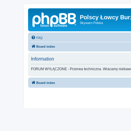
Polscy Łowcy Bur
Skywarn Polska
FAQ
Board index
Information
FORUM WYŁĄCZONE - Przerwa techniczna. Wracamy nieba
Board index