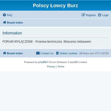
Polscy Łowcy Burz
FAQ
Register
Login
Board index
Information
FORUM WYŁĄCZONE - Przerwa techniczna. Wracamy niebawem
Board index
Contact us
Delete cookies
All times are
UTC+02:00
Powered by
phpBB
® Forum Software © phpBB Limited
Privacy
|
Terms