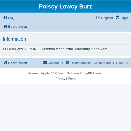
Polscy Łowcy Burz
FAQ
Register
Login
Board index
Information
FORUM WYŁĄCZONE - Przerwa techniczna. Wracamy niebawem
Board index
Contact us
Delete cookies
All times are
UTC+02:00
Powered by
phpBB
® Forum Software © phpBB Limited
Privacy
|
Terms