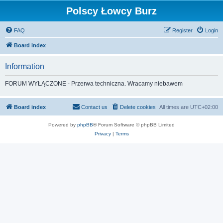
Polscy Łowcy Burz
FAQ
Register
Login
Board index
Information
FORUM WYŁĄCZONE - Przerwa techniczna. Wracamy niebawem
Board index
Contact us
Delete cookies
All times are
UTC+02:00
Powered by
phpBB
® Forum Software © phpBB Limited
Privacy
|
Terms