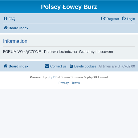
Polscy Łowcy Burz
FAQ
Register
Login
Board index
Information
FORUM WYŁĄCZONE - Przerwa techniczna. Wracamy niebawem
Board index
Contact us
Delete cookies
All times are
UTC+02:00
Powered by
phpBB
® Forum Software © phpBB Limited
Privacy
|
Terms