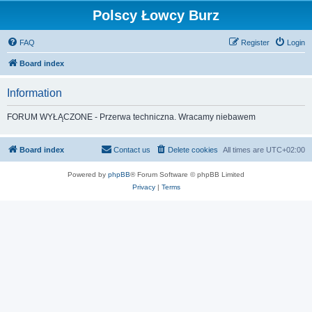
Polscy Łowcy Burz
FAQ
Register
Login
Board index
Information
FORUM WYŁĄCZONE - Przerwa techniczna. Wracamy niebawem
Board index
Contact us
Delete cookies
All times are
UTC+02:00
Powered by
phpBB
® Forum Software © phpBB Limited
Privacy
|
Terms