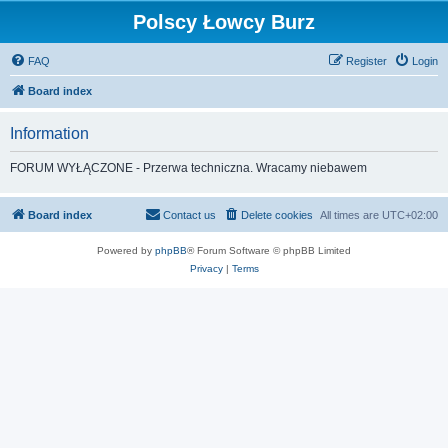
Polscy Łowcy Burz
FAQ
Register
Login
Board index
Information
FORUM WYŁĄCZONE - Przerwa techniczna. Wracamy niebawem
Board index
Contact us
Delete cookies
All times are
UTC+02:00
Powered by
phpBB
® Forum Software © phpBB Limited
Privacy
|
Terms