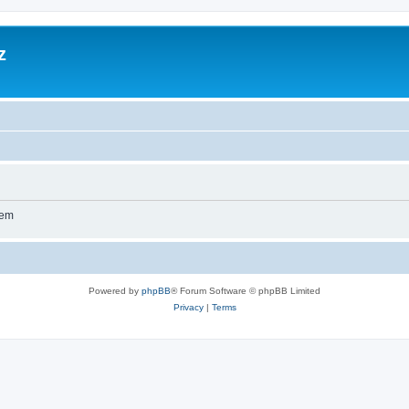
z
wem
Powered by
phpBB
® Forum Software © phpBB Limited
Privacy
|
Terms