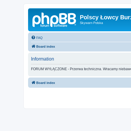
Polscy Łowcy Bur
Skywarn Polska
FAQ
Board index
Information
FORUM WYŁĄCZONE - Przerwa techniczna. Wracamy nieba
Board index