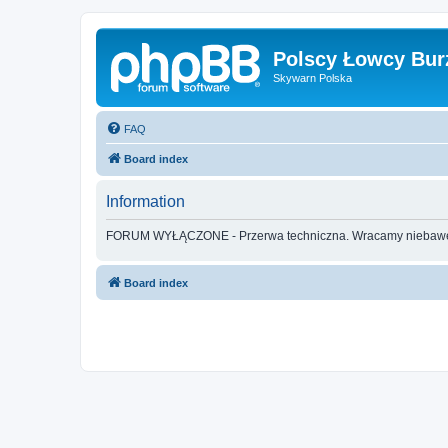
Polscy Łowcy Bur
Skywarn Polska
FAQ
Board index
Information
FORUM WYŁĄCZONE - Przerwa techniczna. Wracamy nieba
Board index