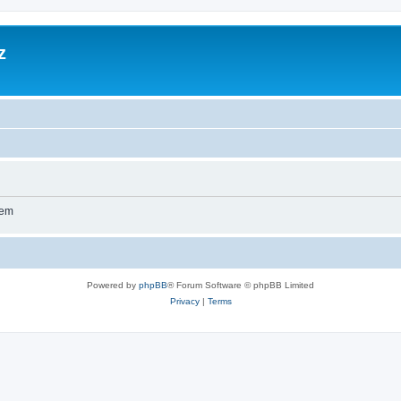
z
wem
Powered by
phpBB
® Forum Software © phpBB Limited
Privacy
|
Terms