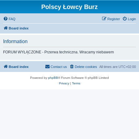
Polscy Łowcy Burz
FAQ
Register
Login
Board index
Information
FORUM WYŁĄCZONE - Przerwa techniczna. Wracamy niebawem
Board index
Contact us
Delete cookies
All times are
UTC+02:00
Powered by
phpBB
® Forum Software © phpBB Limited
Privacy
|
Terms