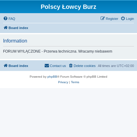
Polscy Łowcy Burz
FAQ
Register
Login
Board index
Information
FORUM WYŁĄCZONE - Przerwa techniczna. Wracamy niebawem
Board index
Contact us
Delete cookies
All times are
UTC+02:00
Powered by
phpBB
® Forum Software © phpBB Limited
Privacy
|
Terms