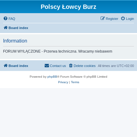
Polscy Łowcy Burz
FAQ
Register
Login
Board index
Information
FORUM WYŁĄCZONE - Przerwa techniczna. Wracamy niebawem
Board index
Contact us
Delete cookies
All times are
UTC+02:00
Powered by
phpBB
® Forum Software © phpBB Limited
Privacy
|
Terms