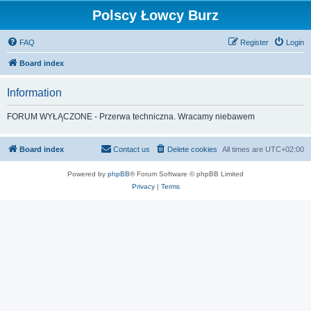
Polscy Łowcy Burz
FAQ
Register
Login
Board index
Information
FORUM WYŁĄCZONE - Przerwa techniczna. Wracamy niebawem
Board index
Contact us
Delete cookies
All times are
UTC+02:00
Powered by
phpBB
® Forum Software © phpBB Limited
Privacy
|
Terms