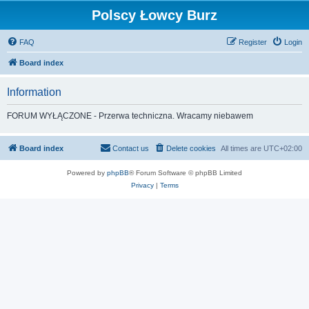
Polscy Łowcy Burz
FAQ
Register
Login
Board index
Information
FORUM WYŁĄCZONE - Przerwa techniczna. Wracamy niebawem
Board index
Contact us
Delete cookies
All times are
UTC+02:00
Powered by
phpBB
® Forum Software © phpBB Limited
Privacy
|
Terms