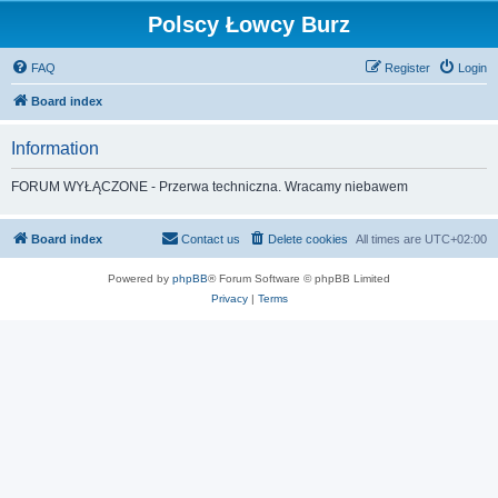
Polscy Łowcy Burz
FAQ
Register
Login
Board index
Information
FORUM WYŁĄCZONE - Przerwa techniczna. Wracamy niebawem
Board index
Contact us
Delete cookies
All times are
UTC+02:00
Powered by
phpBB
® Forum Software © phpBB Limited
Privacy
|
Terms