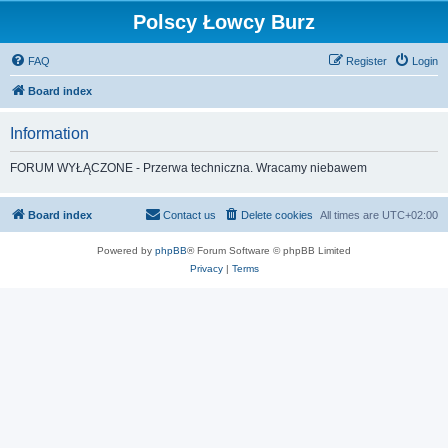
Polscy Łowcy Burz
FAQ
Register
Login
Board index
Information
FORUM WYŁĄCZONE - Przerwa techniczna. Wracamy niebawem
Board index
Contact us
Delete cookies
All times are
UTC+02:00
Powered by
phpBB
® Forum Software © phpBB Limited
Privacy
|
Terms