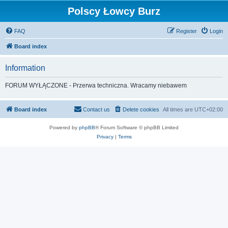
Polscy Łowcy Burz
FAQ
Register
Login
Board index
Information
FORUM WYŁĄCZONE - Przerwa techniczna. Wracamy niebawem
Board index
Contact us
Delete cookies
All times are
UTC+02:00
Powered by
phpBB
® Forum Software © phpBB Limited
Privacy
|
Terms