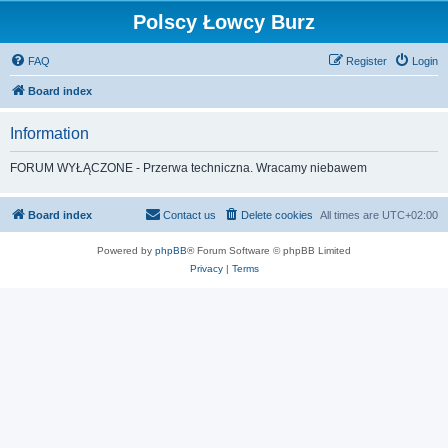
Polscy Łowcy Burz
FAQ
Register
Login
Board index
Information
FORUM WYŁĄCZONE - Przerwa techniczna. Wracamy niebawem
Board index
Contact us
Delete cookies
All times are
UTC+02:00
Powered by
phpBB
® Forum Software © phpBB Limited
Privacy
|
Terms