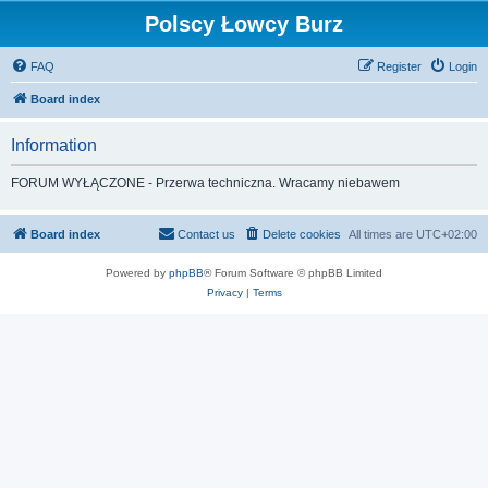
Polscy Łowcy Burz
FAQ
Register
Login
Board index
Information
FORUM WYŁĄCZONE - Przerwa techniczna. Wracamy niebawem
Board index
Contact us
Delete cookies
All times are
UTC+02:00
Powered by
phpBB
® Forum Software © phpBB Limited
Privacy
|
Terms