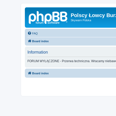
Polscy Łowcy Bur
Skywarn Polska
FAQ
Board index
Information
FORUM WYŁĄCZONE - Przerwa techniczna. Wracamy nieba
Board index