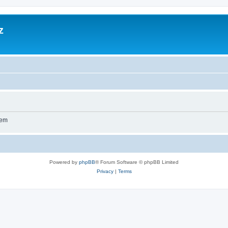
z
wem
Powered by
phpBB
® Forum Software © phpBB Limited
Privacy
|
Terms