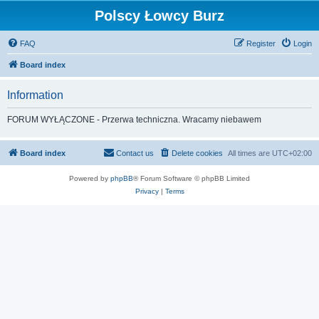
Polscy Łowcy Burz
FAQ
Register
Login
Board index
Information
FORUM WYŁĄCZONE - Przerwa techniczna. Wracamy niebawem
Board index
Contact us
Delete cookies
All times are
UTC+02:00
Powered by
phpBB
® Forum Software © phpBB Limited
Privacy
|
Terms