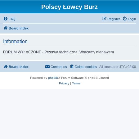
Polscy Łowcy Burz
FAQ
Register
Login
Board index
Information
FORUM WYŁĄCZONE - Przerwa techniczna. Wracamy niebawem
Board index
Contact us
Delete cookies
All times are
UTC+02:00
Powered by
phpBB
® Forum Software © phpBB Limited
Privacy
|
Terms