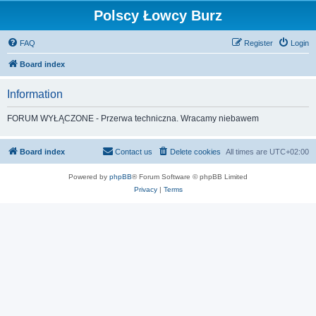
Polscy Łowcy Burz
FAQ
Register
Login
Board index
Information
FORUM WYŁĄCZONE - Przerwa techniczna. Wracamy niebawem
Board index
Contact us
Delete cookies
All times are
UTC+02:00
Powered by
phpBB
® Forum Software © phpBB Limited
Privacy
|
Terms