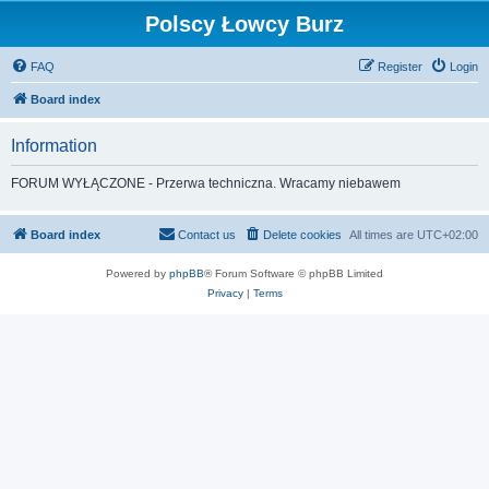
Polscy Łowcy Burz
FAQ
Register
Login
Board index
Information
FORUM WYŁĄCZONE - Przerwa techniczna. Wracamy niebawem
Board index
Contact us
Delete cookies
All times are
UTC+02:00
Powered by
phpBB
® Forum Software © phpBB Limited
Privacy
|
Terms