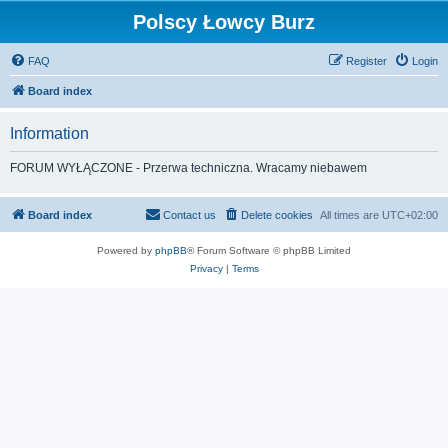
Polscy Łowcy Burz
FAQ
Register
Login
Board index
Information
FORUM WYŁĄCZONE - Przerwa techniczna. Wracamy niebawem
Board index
Contact us
Delete cookies
All times are
UTC+02:00
Powered by
phpBB
® Forum Software © phpBB Limited
Privacy
|
Terms