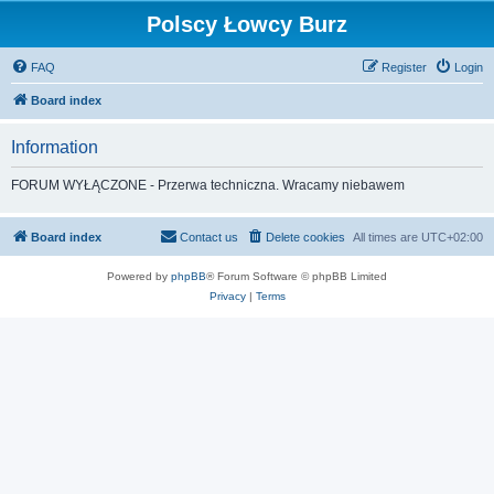
Polscy Łowcy Burz
FAQ
Register
Login
Board index
Information
FORUM WYŁĄCZONE - Przerwa techniczna. Wracamy niebawem
Board index
Contact us
Delete cookies
All times are
UTC+02:00
Powered by
phpBB
® Forum Software © phpBB Limited
Privacy
|
Terms