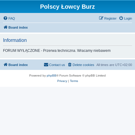
Polscy Łowcy Burz
FAQ
Register
Login
Board index
Information
FORUM WYŁĄCZONE - Przerwa techniczna. Wracamy niebawem
Board index
Contact us
Delete cookies
All times are
UTC+02:00
Powered by
phpBB
® Forum Software © phpBB Limited
Privacy
|
Terms