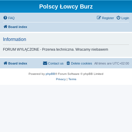
Polscy Łowcy Burz
FAQ
Register
Login
Board index
Information
FORUM WYŁĄCZONE - Przerwa techniczna. Wracamy niebawem
Board index
Contact us
Delete cookies
All times are
UTC+02:00
Powered by
phpBB
® Forum Software © phpBB Limited
Privacy
|
Terms