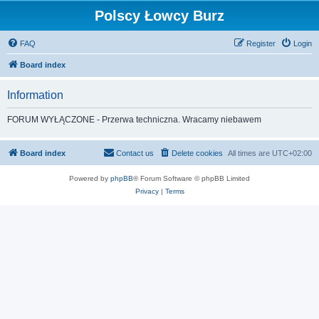
Polscy Łowcy Burz
FAQ
Register
Login
Board index
Information
FORUM WYŁĄCZONE - Przerwa techniczna. Wracamy niebawem
Board index
Contact us
Delete cookies
All times are
UTC+02:00
Powered by
phpBB
® Forum Software © phpBB Limited
Privacy
|
Terms