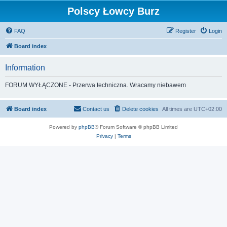
Polscy Łowcy Burz
FAQ
Register
Login
Board index
Information
FORUM WYŁĄCZONE - Przerwa techniczna. Wracamy niebawem
Board index
Contact us
Delete cookies
All times are
UTC+02:00
Powered by
phpBB
® Forum Software © phpBB Limited
Privacy
|
Terms