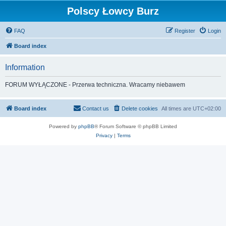
Polscy Łowcy Burz
FAQ
Register
Login
Board index
Information
FORUM WYŁĄCZONE - Przerwa techniczna. Wracamy niebawem
Board index
Contact us
Delete cookies
All times are
UTC+02:00
Powered by
phpBB
® Forum Software © phpBB Limited
Privacy
|
Terms