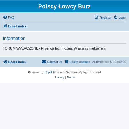
Polscy Łowcy Burz
FAQ
Register
Login
Board index
Information
FORUM WYŁĄCZONE - Przerwa techniczna. Wracamy niebawem
Board index
Contact us
Delete cookies
All times are
UTC+02:00
Powered by
phpBB
® Forum Software © phpBB Limited
Privacy
|
Terms