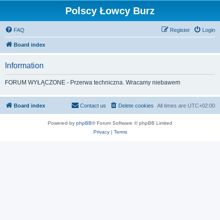
Polscy Łowcy Burz
FAQ
Register
Login
Board index
Information
FORUM WYŁĄCZONE - Przerwa techniczna. Wracamy niebawem
Board index
Contact us
Delete cookies
All times are
UTC+02:00
Powered by
phpBB
® Forum Software © phpBB Limited
Privacy
|
Terms