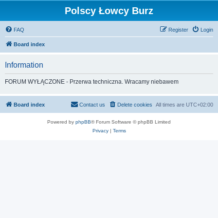
Polscy Łowcy Burz
FAQ
Register
Login
Board index
Information
FORUM WYŁĄCZONE - Przerwa techniczna. Wracamy niebawem
Board index
Contact us
Delete cookies
All times are
UTC+02:00
Powered by
phpBB
® Forum Software © phpBB Limited
Privacy
|
Terms