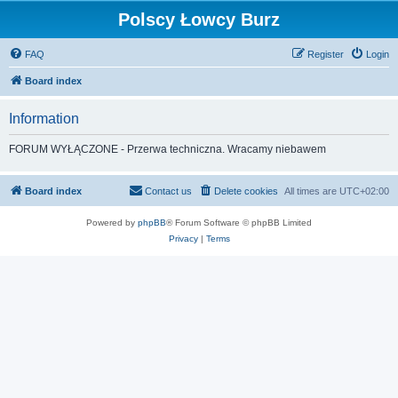
Polscy Łowcy Burz
FAQ
Register
Login
Board index
Information
FORUM WYŁĄCZONE - Przerwa techniczna. Wracamy niebawem
Board index
Contact us
Delete cookies
All times are
UTC+02:00
Powered by
phpBB
® Forum Software © phpBB Limited
Privacy
|
Terms