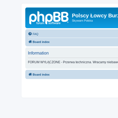
Polscy Łowcy Bur
Skywarn Polska
FAQ
Board index
Information
FORUM WYŁĄCZONE - Przerwa techniczna. Wracamy nieba
Board index