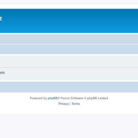
z
wem
Powered by
phpBB
® Forum Software © phpBB Limited
Privacy
|
Terms