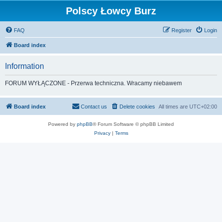
Polscy Łowcy Burz
FAQ
Register
Login
Board index
Information
FORUM WYŁĄCZONE - Przerwa techniczna. Wracamy niebawem
Board index
Contact us
Delete cookies
All times are
UTC+02:00
Powered by
phpBB
® Forum Software © phpBB Limited
Privacy
|
Terms