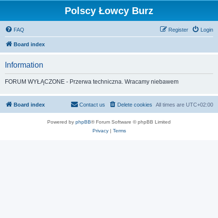
Polscy Łowcy Burz
FAQ
Register
Login
Board index
Information
FORUM WYŁĄCZONE - Przerwa techniczna. Wracamy niebawem
Board index
Contact us
Delete cookies
All times are
UTC+02:00
Powered by
phpBB
® Forum Software © phpBB Limited
Privacy
|
Terms