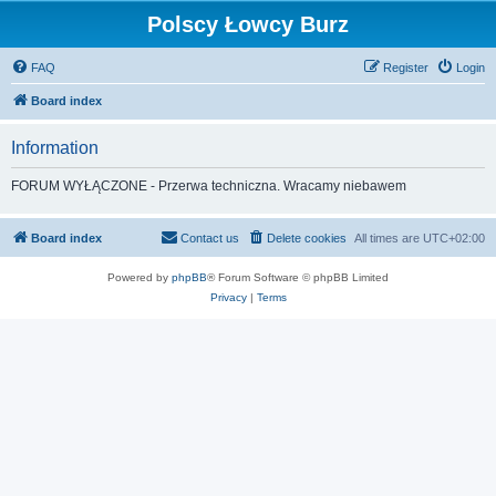
Polscy Łowcy Burz
FAQ
Register
Login
Board index
Information
FORUM WYŁĄCZONE - Przerwa techniczna. Wracamy niebawem
Board index
Contact us
Delete cookies
All times are
UTC+02:00
Powered by
phpBB
® Forum Software © phpBB Limited
Privacy
|
Terms