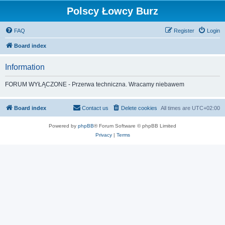
Polscy Łowcy Burz
FAQ
Register
Login
Board index
Information
FORUM WYŁĄCZONE - Przerwa techniczna. Wracamy niebawem
Board index
Contact us
Delete cookies
All times are
UTC+02:00
Powered by
phpBB
® Forum Software © phpBB Limited
Privacy
|
Terms