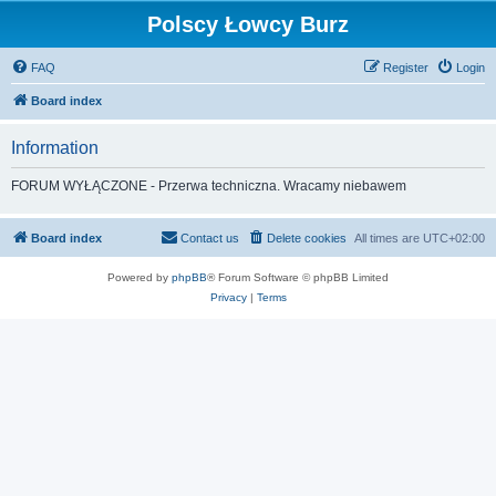
Polscy Łowcy Burz
FAQ
Register
Login
Board index
Information
FORUM WYŁĄCZONE - Przerwa techniczna. Wracamy niebawem
Board index
Contact us
Delete cookies
All times are
UTC+02:00
Powered by
phpBB
® Forum Software © phpBB Limited
Privacy
|
Terms