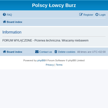
Polscy Łowcy Burz
FAQ
Register
Login
Board index
Information
FORUM WYŁĄCZONE - Przerwa techniczna. Wracamy niebawem
Board index
Contact us
Delete cookies
All times are
UTC+02:00
Powered by
phpBB
® Forum Software © phpBB Limited
Privacy
|
Terms