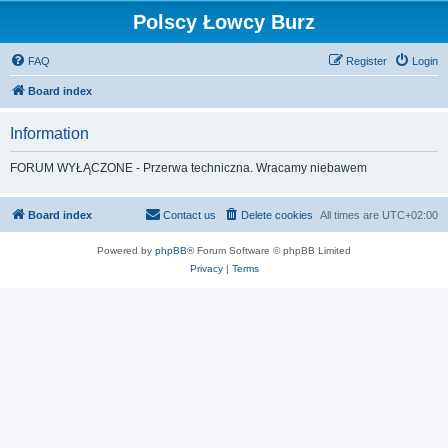
Polscy Łowcy Burz
FAQ
Register
Login
Board index
Information
FORUM WYŁĄCZONE - Przerwa techniczna. Wracamy niebawem
Board index
Contact us
Delete cookies
All times are
UTC+02:00
Powered by
phpBB
® Forum Software © phpBB Limited
Privacy
|
Terms