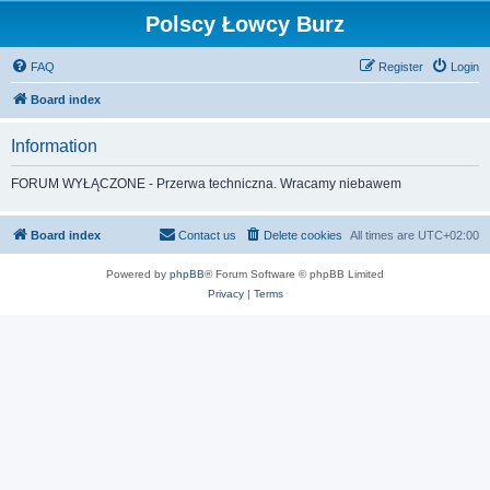
Polscy Łowcy Burz
FAQ
Register
Login
Board index
Information
FORUM WYŁĄCZONE - Przerwa techniczna. Wracamy niebawem
Board index
Contact us
Delete cookies
All times are
UTC+02:00
Powered by
phpBB
® Forum Software © phpBB Limited
Privacy
|
Terms