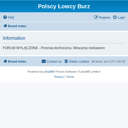
Polscy Łowcy Burz
FAQ
Register
Login
Board index
Information
FORUM WYŁĄCZONE - Przerwa techniczna. Wracamy niebawem
Board index
Contact us
Delete cookies
All times are
UTC+02:00
Powered by
phpBB
® Forum Software © phpBB Limited
Privacy
|
Terms