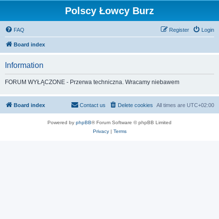
Polscy Łowcy Burz
FAQ
Register
Login
Board index
Information
FORUM WYŁĄCZONE - Przerwa techniczna. Wracamy niebawem
Board index
Contact us
Delete cookies
All times are
UTC+02:00
Powered by
phpBB
® Forum Software © phpBB Limited
Privacy
|
Terms