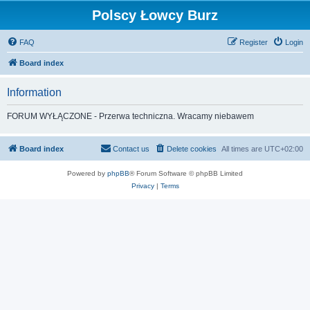
Polscy Łowcy Burz
FAQ
Register
Login
Board index
Information
FORUM WYŁĄCZONE - Przerwa techniczna. Wracamy niebawem
Board index
Contact us
Delete cookies
All times are
UTC+02:00
Powered by
phpBB
® Forum Software © phpBB Limited
Privacy
|
Terms