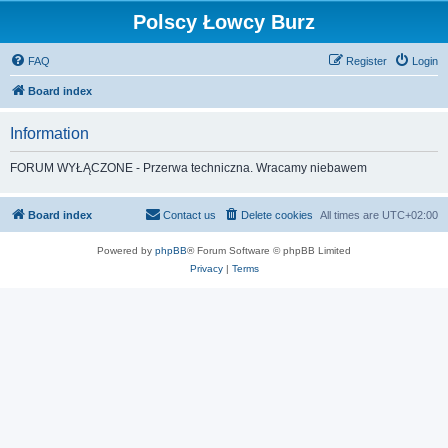
Polscy Łowcy Burz
FAQ
Register
Login
Board index
Information
FORUM WYŁĄCZONE - Przerwa techniczna. Wracamy niebawem
Board index
Contact us
Delete cookies
All times are
UTC+02:00
Powered by
phpBB
® Forum Software © phpBB Limited
Privacy
|
Terms