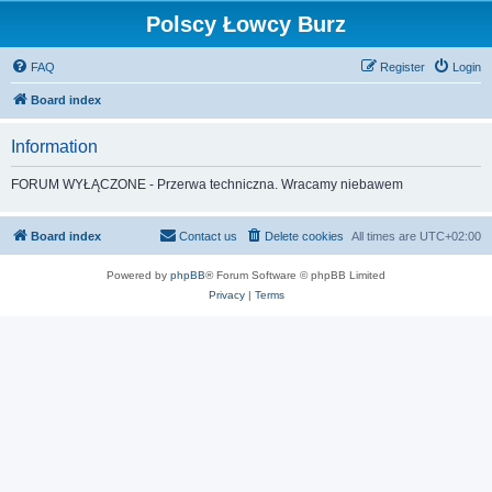
Polscy Łowcy Burz
FAQ
Register
Login
Board index
Information
FORUM WYŁĄCZONE - Przerwa techniczna. Wracamy niebawem
Board index
Contact us
Delete cookies
All times are
UTC+02:00
Powered by
phpBB
® Forum Software © phpBB Limited
Privacy
|
Terms