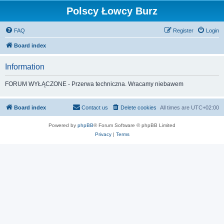
Polscy Łowcy Burz
FAQ
Register
Login
Board index
Information
FORUM WYŁĄCZONE - Przerwa techniczna. Wracamy niebawem
Board index
Contact us
Delete cookies
All times are
UTC+02:00
Powered by
phpBB
® Forum Software © phpBB Limited
Privacy
|
Terms